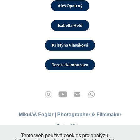
Aleš Opatrný
Isabella Held
Kristýna Vlasáková
Tereza Kamburova
Mikuláš Foglar | Photographer & Filmmaker
Foto • Video
info@mikulasfoglar.com
Tento web používá cookies pro analýzu
mikulasfoglar.com