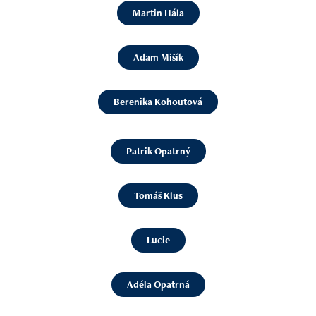
Martin Hála
Adam Mišík
Berenika Kohoutová
Patrik Opatrný
Tomáš Klus
Lucie
Adéla Opatrná