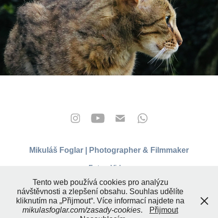
Mikuláš Foglar | Photographer & Filmmaker
Foto • Video
info@mikulasfoglar.com
Tento web používá cookies pro analýzu
mikulasfoglar.com
návštěvnosti a zlepšení obsahu. Souhlas udělíte
© 2026 Mikuláš Foglar. Všechna práva vyhrazena.
kliknutím na „Přijmout“. Více informací najdete na
Obchodní a licenční podmínky fotografických služeb
mikulasfoglar.com/zasady-cookies
.
Přijmout